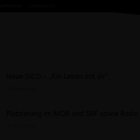
IMPRESSUM
DATENSCHUTZ
HOME
UWE ADAMS
NEWS
ST
Neue SICD – „Ein Leben mit dir“
5. Oktober 2022
Platzierung im MDR und SRF sowie Radio T
18. August 2022