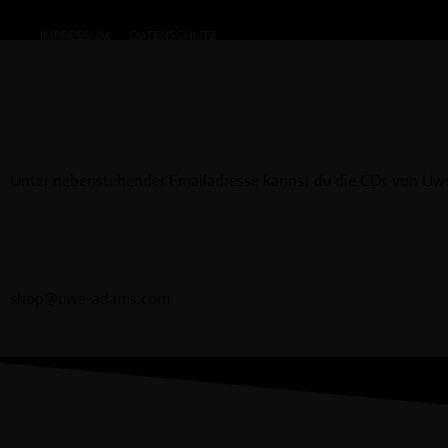
IMPRESSUM
DATENSCHUTZ
HOME
UWE ADAMS
NEWS
ST
Unter nebenstehender Emailadresse kannst du die CDs von Uw
shop@uwe-adams.com