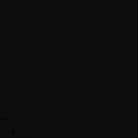
Lade...
↓