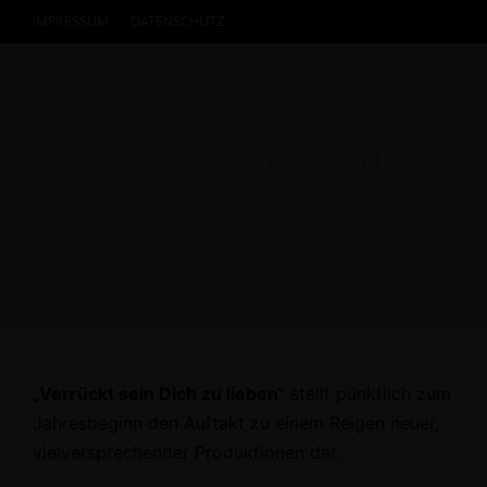
IMPRESSUM
DATENSCHUTZ
ALLGEMEIN
VÖ – Verrückt sein dich zu lieben
16. Januar 2021
„Verrückt sein Dich zu lieben“
stellt pünktlich zum
Jahresbeginn den Auftakt zu einem Reigen neuer,
vielversprechender Produktionen dar.