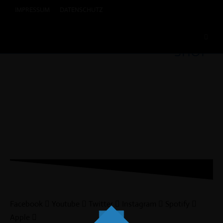
IMPRESSUM
DATENSCHUTZ
SHOP
Facebook
Youtube
Twitter
Instagram
Spotify
Apple